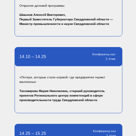
Открытие деловой программы
Шмыков Алексей Викторович,
Первый Заместитель Губернатора Свердловской области —
Министр промышленности и науки Свердловской области
Конференц-зал
14.10 – 14.25
2 этаж
«Потери, которые стали нормой: где предприятия теряют
миллионы»
Тихомирова Мария Николаевна, старший руководитель
проектов Регионального центра компетенций в сфере
производительности труда Свердловской области
Конференц-зал
14.25 – 15.25
2 этаж