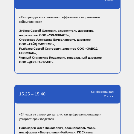
«Как предприятия повышают эффективность: реальные
кейсы бизнеса»
Зубков Сергей Олегович, заместитель директора
по развитию ООО «УРАЛПЛАСТ»;
Сторожков Александр Вячеславович, директор
ООО «ГАЙД СИСТЕМС»;
Рыбаков Сергей Сергеевич, директор ООО «ЗАВОД
НЕОСПАН»;
Черный Станислав Исаакович, генеральный директор
ООО «ДЕЛЬТА-ПРИНТ».
Конференц-зал
15.25 – 15.40
2 этаж
«24 часа от заявки до детали: как цифровая кооперация
ускоряет производство»
Пономарев Олег Николаевич, сооснователь MaaS-
платформы «Виртуальная Фабрика», ГК Ckassa