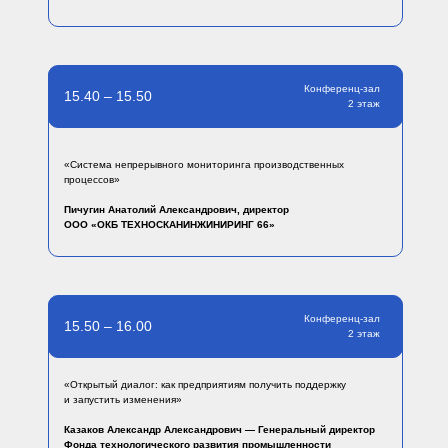
Конференц-зал
15.40 – 15.50
2 этаж
«Система непрерывного мониторинга производственных
процессов»
Пичугин Анатолий Александрович, директор
ООО «ОКБ ТЕХНОСКАНИНЖИНИРИНГ 66»
Конференц-зал
15.50 – 16.00
2 этаж
«Открытый диалог: как предприятиям получить поддержку
и запустить изменения»
Казаков Александр Александрович — Генеральный директор
Фонда технологического развития промышленности